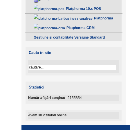
Platphorma 10.x POS
Platphorma
B.A. Analiza afacerii - Clasic
Platphorma CRM
Gestiune si contabilitate Versiune Standard
Cauta in site
Statistici
Număr afişări conţinut
: 2155854
Avem 38 vizitatori online