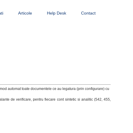
ti
Articole
Help Desk
Contact
In mod automat toate documentele ce au legatura (prin configurare) cu
te de verificare, pentru fiecare cont sintetic si analitic (542, 455,