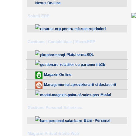
Nexus On-Line
Solutii ERP
ResurseERP 10 (v2020)
Gestiune | Contabilitate | Micro-ERP
PlatphormaSQL
Gestionare Relatiilor cu Partenerii (B2B)
Magazin On-line
Managementul aprovizionarii si desfacerii
Modul
Magazin - Point Of Sales (POS)
Gestiune Personal Salarizare
Bani - Personal
Salarizare
Magazin Virtual & Site Web