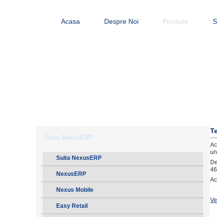
Acasa
Despre Noi
Produse
S
Te
Suita NexusERP
Ac
un
Suita NexusERP
De
46
NexusERP
Ac
Nexus Mobile
Ve
Easy Retail