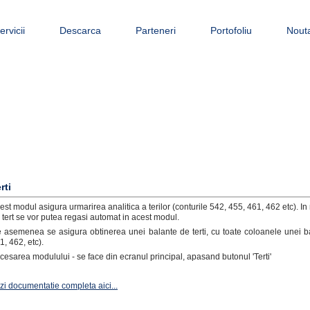
ervicii
Descarca
Parteneri
Portofoliu
Nouta
rti
est modul asigura urmarirea analitica a terilor (conturile 542, 455, 461, 462 etc). 
 tert se vor putea regasi automat in acest modul.
 asemenea se asigura obtinerea unei balante de terti, cu toate coloanele unei balan
1, 462, etc).
cesarea modulului - se face din ecranul principal, apasand butonul 'Terti'
zi documentatie completa aici...