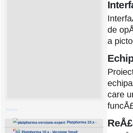
Inter
Interfa
de opÅ
a pict
Echip
Proiec
echipa
care u
funcÅ£
Arhiva
ReÅ£
Platphorma 10.x -
Versiune Expert
Platphorma 10.x - Versiune Small