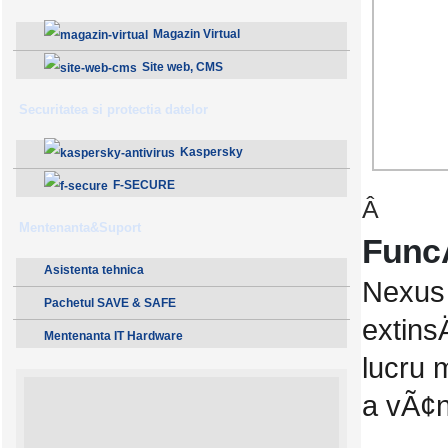
Magazin Virtual
Site web, CMS
Securitatea si protectia datelor
Kaspersky
F-SECURE
Â
Mentenanta&Suport
Func
Asistenta tehnica
Nexus 
Pachetul SAVE & SAFE
extins
Mentenanta IT Hardware
lucru 
a vÃ¢n