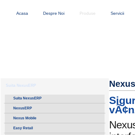
Acasa
Despre Noi
Produse
Servicii
Nexus
Suita NexusERP
Sigu
Suita NexusERP
vÃ¢n
NexusERP
Nexus Mobile
Nexus
Easy Retail