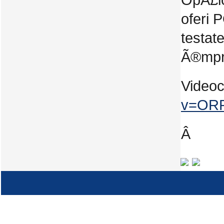
OpÅ£io
oferi 
testat
Ã®mpr
Videoc
v=OR
Â