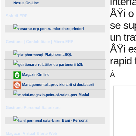
inter
Nexus On-Line
ÅŸi o
Solutii ERP
se su
un tr
ResurseERP 10 (v2020)
Gestiune | Contabilitate | Micro-ERP
ÅŸi e
PlatphormaSQL
rapid
Â
Gestionare Relatiilor cu Partenerii (B2B)
Magazin On-line
Managementul aprovizionarii si desfacerii
Modul
Magazin - Point Of Sales (POS)
Gestiune Personal Salarizare
Bani - Personal
Salarizare
Magazin Virtual & Site Web