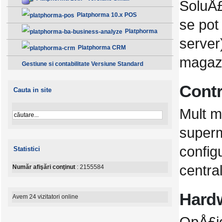
SoluÅ£
Platphorma 10.x POS
se pot
Platphorma
server
B.A. Analiza afacerii - Clasic
Platphorma CRM
magazi
Gestiune si contabilitate Versiune Standard
Contr
Cauta in site
Mult m
superm
configu
Statistici
central
Număr afişări conţinut
: 2155584
Hard
Avem 24 vizitatori online