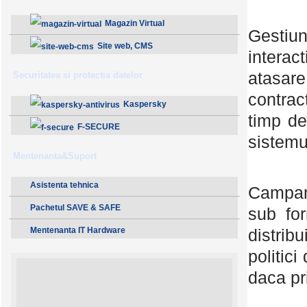
Magazin Virtual
Gestiun
Site web, CMS
interact
atasare
Securitatea si protectia datelor
contrac
Kaspersky
timp de
F-SECURE
sistem
Mentenanta&Suport
Asistenta tehnica
Campani
Pachetul SAVE & SAFE
sub for
distrib
Mentenanta IT Hardware
politici
daca pr