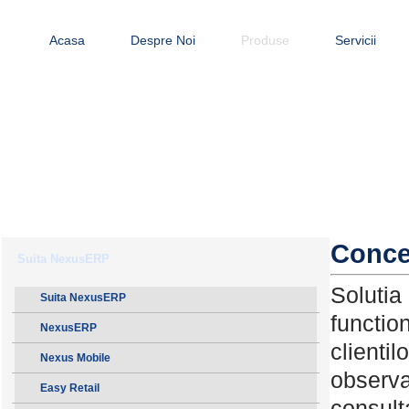
Acasa
Despre Noi
Produse
Servicii
Conce
Suita NexusERP
Solutia
Suita NexusERP
function
NexusERP
clientil
Nexus Mobile
observat
Easy Retail
consult