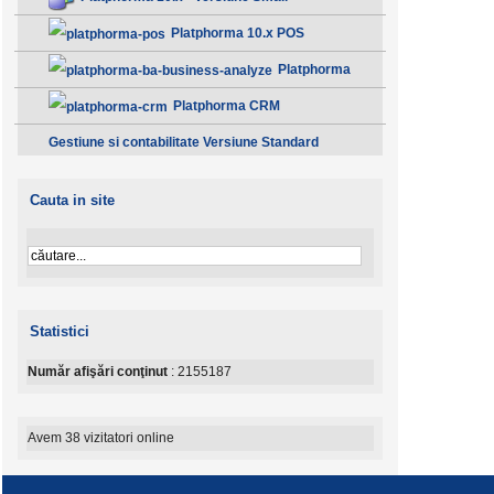
Platphorma 10.x POS
Platphorma
B.A. Analiza afacerii - Clasic
Platphorma CRM
Gestiune si contabilitate Versiune Standard
Cauta in site
Statistici
Număr afişări conţinut
: 2155187
Avem 38 vizitatori online