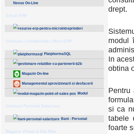
Nexus On-Line
drept.
Solutii ERP
Sistemu
ResurseERP 10 (v2020)
modul î
Gestiune | Contabilitate | Micro-ERP
adminis
PlatphormaSQL
In aces
obtina o
Gestionare Relatiilor cu Partenerii (B2B)
Magazin On-line
Managementul aprovizionarii si desfacerii
Pentru 
Modul
formular
Magazin - Point Of Sales (POS)
Gestiune Personal Salarizare
si ca n
tabele 
Bani - Personal
foarte 
Salarizare
Magazin Virtual & Site Web